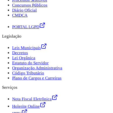
Processos Seletivos
Concursos Públicos
Diário Oficial
CMDCA
PORTAL LGPD
Legislação
Leis Municipais
Decretos
Lei Orgânica
Estatuto do Servidor
Organização Administrativa
Código Tributário
Plano de Cargos e Carreiras
Serviços
Nota Fiscal Eletrônica
Holerite Online