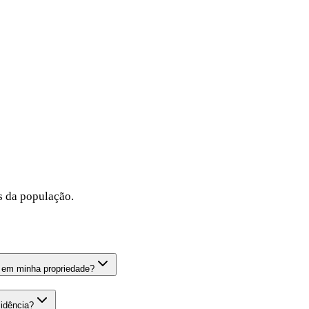
s da população.
a em minha propriedade?
sidência?