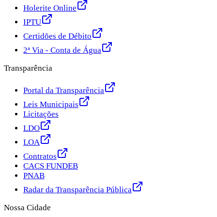
Holerite Online
IPTU
Certidões de Débito
2ª Via - Conta de Água
Transparência
Portal da Transparência
Leis Municipais
Licitações
LDO
LOA
Contratos
CACS FUNDEB
PNAB
Radar da Transparência Pública
Nossa Cidade