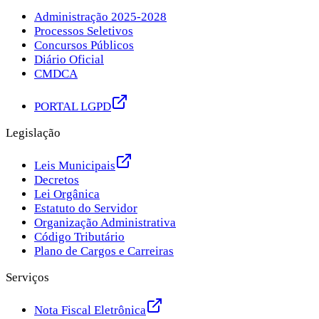
Administração 2025-2028
Processos Seletivos
Concursos Públicos
Diário Oficial
CMDCA
PORTAL LGPD
Legislação
Leis Municipais
Decretos
Lei Orgânica
Estatuto do Servidor
Organização Administrativa
Código Tributário
Plano de Cargos e Carreiras
Serviços
Nota Fiscal Eletrônica